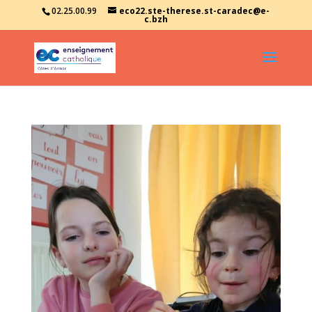
02.25.00.99
eco22.ste-therese.st-caradec@e-
c.bzh